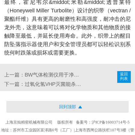
最终，霍尼韦尔&middot;米勒&middot;透普莱特
（Honeywell Miller Turbolite）设计的织带（vectran /
聚酯纤维）具有更高的耐磨性和高强度，耐冲击的尼
龙外壳，这意味着可以将对化学物质和其他物质的接
触降至最低，并延长使用寿命。
此外，织带上的醒目
防坠落指示器使用户和安全管理员都可以轻松识别系
统何时跌落或损坏或需要更换。
返回
上一篇：BW气体检测仪用于净化行业检测解决方案
列表
下一篇：过氧化氢VHP灭菌能杀死导致COVID-19的冠状病毒吗？
回到顶部
上海京灿精密机械有限公司
版权所有
备案号：沪ICP备16003714号-5
地址：苏州市工业园区富泽路6号（工厂）|上海市西闸公路扶栏107号3楼（管